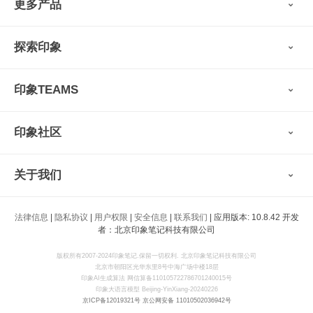
更多产品
会员权益
免费下载
Verse
®
印象笔记·剪藏
探索印象
印象图记
轻记
最新动态
墨笔
印象TEAMS
用户故事
扫描宝
使用技巧
印象时间
功能亮点
视频教程
收藏家
印象社区
申请试用
帮助支持
印象录音机
识堂
认证咨询顾问
小程序
智能硬件
关于我们
印象大使
开发者
公司愿景
法律信息
|
隐私协议
|
用户权限
|
安全信息
|
联系我们
| 应用版本: 10.8.42 开发
印象生态
者：北京印象笔记科技有限公司
新闻动态
加入我们
版权所有2007-2024印象笔记.保留一切权利. 北京印象笔记科技有限公司
北京市朝阳区光华东里8号中海广场中楼18层
联系我们
印象AI生成算法 网信算备110105722786701240015号
印象大语言模型 Beijing-YinXiang-20240226
京ICP备12019321号
京公网安备 11010502036942号