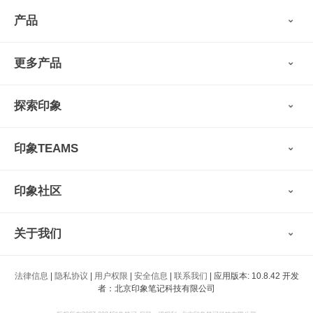
产品
印象笔记
更多产品
会员权益
免费下载
Verse
®
印象笔记·剪藏
探索印象
印象图记
轻记
最新动态
墨笔
印象TEAMS
用户故事
扫描宝
使用技巧
印象时间
功能亮点
视频教程
收藏家
印象社区
申请试用
帮助支持
印象录音机
识堂
认证咨询顾问
小程序
智能硬件
关于我们
印象大使
开发者
公司愿景
法律信息
|
隐私协议
|
用户权限
|
安全信息
|
联系我们
| 应用版本: 10.8.42 开发
印象生态
者：北京印象笔记科技有限公司
新闻动态
加入我们