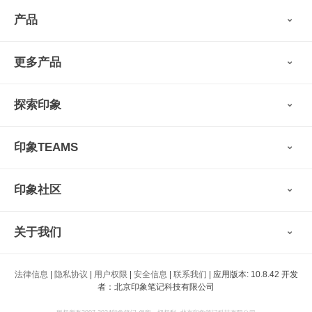
产品
印象笔记
更多产品
会员权益
免费下载
Verse
®
印象笔记·剪藏
探索印象
印象图记
轻记
最新动态
墨笔
印象TEAMS
用户故事
扫描宝
使用技巧
印象时间
功能亮点
视频教程
收藏家
印象社区
申请试用
帮助支持
印象录音机
识堂
认证咨询顾问
小程序
智能硬件
关于我们
印象大使
开发者
公司愿景
法律信息
|
隐私协议
|
用户权限
|
安全信息
|
联系我们
| 应用版本: 10.8.42 开发
印象生态
者：北京印象笔记科技有限公司
新闻动态
加入我们