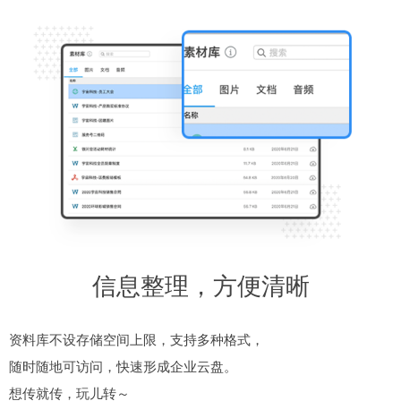
团队内信息，灵活共享
团队模板灵活定制
离职文件永久保留
信息整理，方便清晰
关键字搜索全面覆盖
共享、发布、工作群聊、批量共享机制满足团队一对多、多对
可根据团队需求，自由定制模板，无代码，轻操作，满足团队个
不再担心文件随员工离职而凭空消失，一键分配给新员工，离职
资料库不设存储空间上限，支持多种格式，
支持图片、PDF、office文档内容搜索，精准定位，各类格式一网
一、多对多的信息同步需求
性化需求
交接更轻松，团队信息全程无损，一切变得有迹可循
随时随地可访问，快速形成企业云盘。
打尽，右上角搜索功能满足你的需求
想传就传，玩儿转～