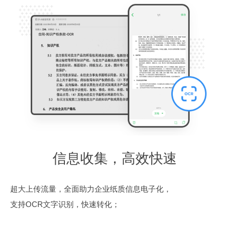
随时随地，一键保存
通用模板库随取随用
团队主页信息共享
支持多设备访问
信息收集，高效快速
支持多种文件格式，视频、音频各类文件，拖拽即可上传，马
家庭电脑，办公电脑，手机……
标准模板，普遍适用于运营、hr、客服等角色。随时取用，形
专属团队主页、联系人界面，打破个人信息孤岛。新人入职，
超大上传流量，全面助力企业纸质信息电子化，
住！不放过任何关键信息；
式统一，有效降低成员间沟通成本
快速了解团队愿景，最新动态，项目进展
支持OCR文字识别，快速转化；
再无壁垒，随时随地访问所需信息。