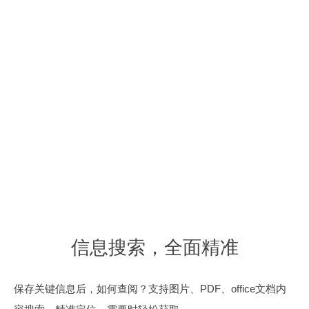
信息搜索，全面精准
安全管控全面覆盖
共享机制多样化
一键快速汇报
信息搜索，全面精准
保存后，如何快速get所需内容？支持图片、PDF、office文档
共享、发布、工作群聊、批量共享机制。满足团队一对多，多
人员、内容，管理无死角，管理员可获取专属访问日志记录，
工作成果一键共享，支持思维导图形式，
内容搜索，精准定位，需要时轻松获取
对一，多对对的信息同步需求
集中控制文件复制、下载、导出等操作
保存关键信息后，如何查阅？支持图片、PDF、office文档内