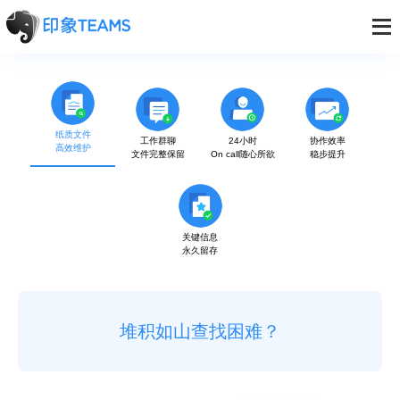
纸质文件
工作群聊
24小时
协作效率
高效维护
文件完整保留
On call随心所欲
稳步提升
关键信息
永久留存
关键信息找不到 尴尬联系前同僚？
人online 办公信息不online？
流程不固定 效果难达成？
堆积如山查找困难？
过期失效无法找回？