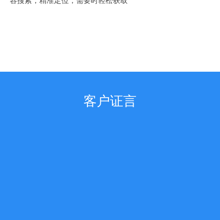
容搜索，精准定位，需要时轻松获取
简洁清晰，有条不紊
客户证言