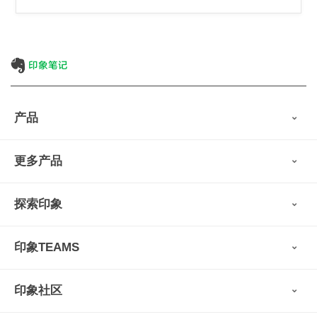
产品
印象笔记
更多产品
会员权益
免费下载
Verse
®
印象笔记·剪藏
探索印象
印象图记
轻记
最新动态
墨笔
印象TEAMS
用户故事
扫描宝
使用技巧
印象时间
功能亮点
视频教程
收藏家
印象社区
申请试用
帮助支持
印象录音机
识堂