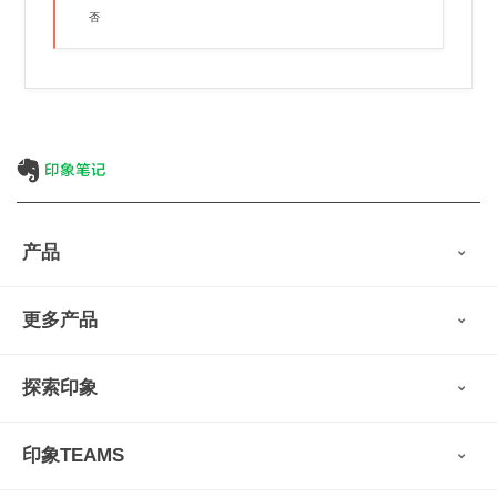
否
产品
印象笔记
更多产品
会员权益
免费下载
Verse
®
印象笔记·剪藏
探索印象
印象图记
轻记
最新动态
墨笔
印象TEAMS
用户故事
扫描宝
使用技巧
印象时间